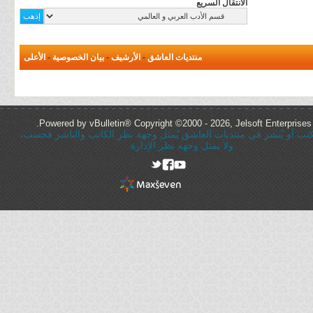
الانتقال السريع
منتديات العاشق
-
الأرشيف
-
بيان الخصوصية
-
الأعلى
Powered by vBulletin® Copyright ©2000 - 2026, Jelsoft Enterprises 
ُكتب أو يُنشر في منتديات العاشق يُمثل وجهة نظر الكاتب والناشر فحسب،
ولا يمثل وجهه نظر الإدارة
rel="nofollow"