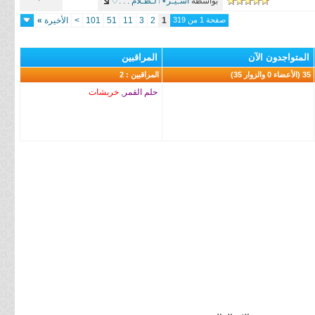
بواسطة
أسـيـر٭ٱلـظـلآم . . .♡
صفحة 1 من 319
1
2
3
11
51
101
>
الأخيرة
»
المتواجدون الآن
المراقبين
35 (الأعضاء 0 والزوار 35)
المراقبين : 2
حلم القمر
,
خربشات