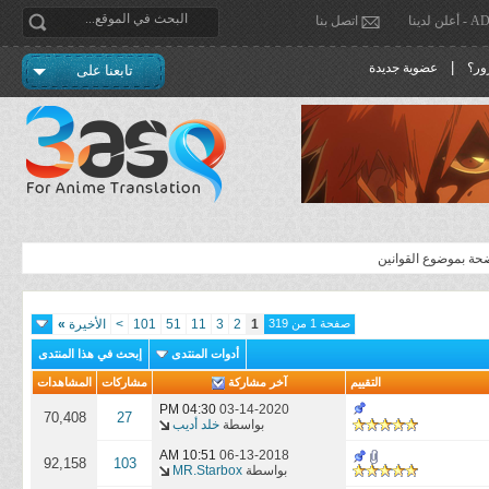
دينا
اتصل بنا
|
ور؟
عضوية جديدة
تابعنا على
ضحة بموضوع القوانين
صفحة 1 من 319
1
2
3
11
51
101
>
الأخيرة
»
أدوات المنتدى
إبحث في هذا المنتدى
التقييم
آخر مشاركة
مشاركات
المشاهدات
04:30 PM
03-14-2020
70,408
27
بواسطة
خلد أديب
10:51 AM
06-13-2018
92,158
103
بواسطة
MR.Starbox