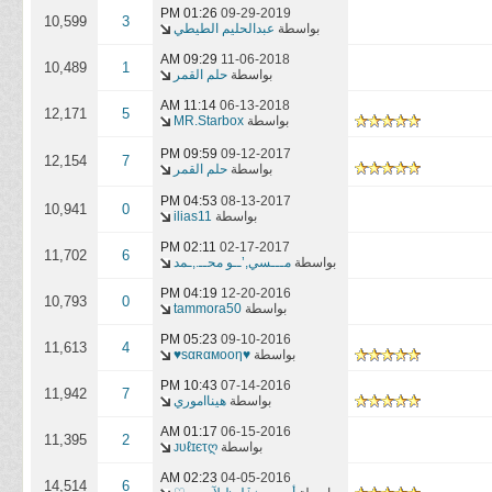
01:26 PM
09-29-2019
10,599
3
بواسطة
عبدالحليم الطيطي
09:29 AM
11-06-2018
10,489
1
بواسطة
حلم القمر
11:14 AM
06-13-2018
12,171
5
بواسطة
MR.Starbox
09:59 PM
09-12-2017
12,154
7
بواسطة
حلم القمر
04:53 PM
08-13-2017
10,941
0
بواسطة
ilias11
02:11 PM
02-17-2017
11,702
6
بواسطة
مـــسي,’ــو محــ.,ـمد
04:19 PM
12-20-2016
10,793
0
بواسطة
tammora50
05:23 PM
09-10-2016
11,613
4
بواسطة
♥ѕαʀαмooη♥
10:43 PM
07-14-2016
11,942
7
بواسطة
هينااموري
01:17 AM
06-15-2016
11,395
2
بواسطة
ᴊυℓɪєτღ
02:23 AM
04-05-2016
14,514
6