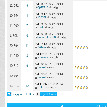
05:37 PM
09-20-2014
12,651
8
بواسطة
σρτɪмυs
06:12 PM
09-06-2014
10,754
8
بواسطة
Tosshi
06:30 AM
09-06-2014
11,909
7
بواسطة
Dialr
09:05 PM
08-29-2014
8,896
6
بواسطة
hasanshixo10
07:13 PM
08-05-2014
20,594
11
بواسطة
7Alem
12:52 PM
07-17-2014
11,940
3
بواسطة
ѕαвσяσω
09:25 AM
07-13-2014
10,612
9
بواسطة
Lateef
09:23 AM
07-13-2014
10,764
7
بواسطة
Lateef
11:36 AM
07-03-2014
15,315
10
بواسطة
Dr.Error
صفحة 1 من 8
1
2
3
>
الأخيرة
»
دون الآن
المراقبين