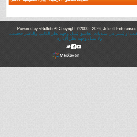
Powered by vBulletin® Copyright ©2000 - 2026, Jelsoft Enterprises 
ُكتب أو يُنشر في منتديات العاشق يُمثل وجهة نظر الكاتب والناشر فحسب،
ولا يمثل وجهه نظر الإدارة
rel="nofollow"