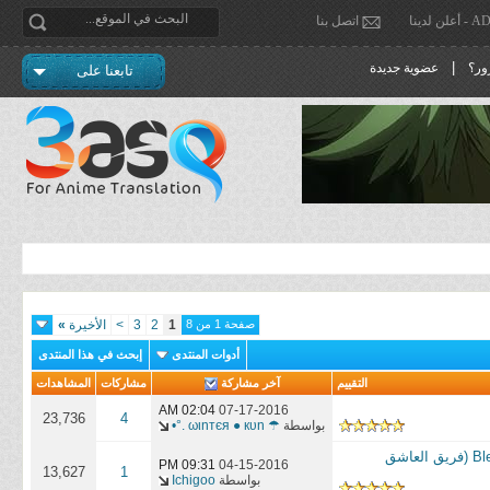
دينا
اتصل بنا
|
ور؟
عضوية جديدة
تابعنا على
صفحة 1 من 8
1
2
3
>
الأخيرة
»
أدوات المنتدى
إبحث في هذا المنتدى
التقييم
آخر مشاركة
مشاركات
المشاهدات
02:04 AM
07-17-2016
23,736
4
بواسطة
☂ ωιnтєя ● кυn .°•
مانجا بليتش الفصل 670 بعنوان: القرمزي المثالي || Bleach Ch 670 : The Perfect Crimson (فريق العاشق
09:31 PM
04-15-2016
13,627
1
بواسطة
Ichigoo