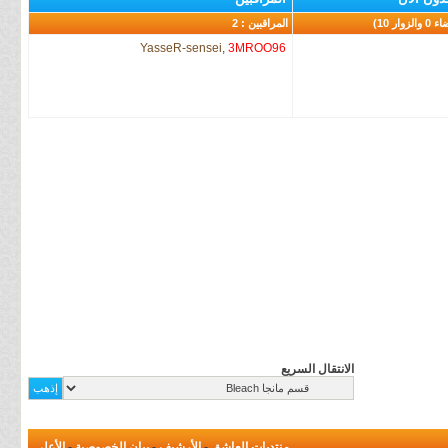
المراقبين : 2
YasseR-sensei
,
3MROO96
الانتقال السريع
منتديات العاشق
-
الأرشيف
-
بيان الخصوصية
-
الأعلى