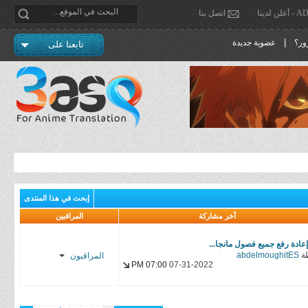
دينا
اتصل بنا
|
ور؟
عضوية جديدة
تابعنا على
إبحث في هذا المنتدى
آخر مشاركة
المراقبين
 إعادة رفع جميع فصول مانجا...
ة
abdelmoughitES
المراقبون
07:00 PM
07-31-2022
Almuaiyad
YasseR-