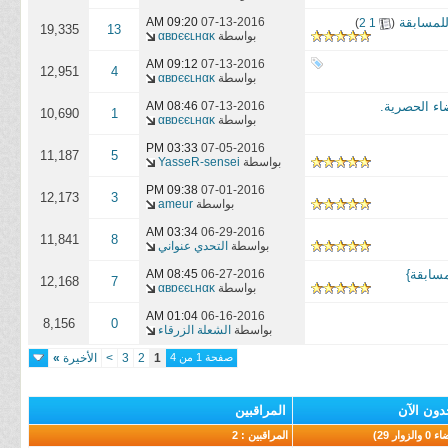
‏
07-13-2016
09:20 AM
)
2
1
(
19,335
13
بواسطة
αвɒєєʟнαĸ
09:12 AM
07-13-2016
12,951
4
بواسطة
αвɒєєʟнαĸ
08:46 AM
07-13-2016
10,690
1
بواسطة
αвɒєєʟнαĸ
03:33 PM
07-05-2016
11,187
5
بواسطة
YasseR-sensei
09:38 PM
07-01-2016
12,173
3
بواسطة
ameur
03:34 AM
06-29-2016
11,841
8
بواسطة
التحدي عنواني
08:45 AM
06-27-2016
12,168
7
بواسطة
αвɒєєʟнαĸ
01:04 AM
06-16-2016
8,156
0
بواسطة
الشعلة الزرقاء
صفحة 1 من 4
1
2
3
>
الأخيرة
»
دون الآن
المراقبين
المراقبين : 2