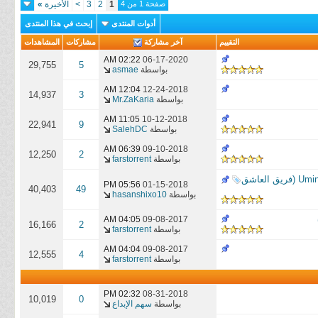
صفحة 1 من 4
1
2
3
>
الأخيرة
»
sensei
أدوات المنتدى
إبحث في هذا المنتدى
3MROO96
التقييم
آخر مشاركة
مشاركات
المشاهدات
02:22 AM
06-17-2020
29,755
5
بواسطة
asmae
12:04 AM
12-24-2018
14,937
3
بواسطة
Mr.ZaKaria
11:05 AM
10-12-2018
22,941
9
بواسطة
SalehDC
06:39 AM
09-10-2018
12,250
2
بواسطة
farstorrent
الجزء الأول من مانجا "عندما تبكي طيور النورس" || Umineko no Naku Kuro Ni Ep 1 (فريق العاشق
05:56 PM
01-15-2018
40,403
49
بواسطة
hasanshixo10
04:05 AM
09-08-2017
16,166
2
بواسطة
farstorrent
04:04 AM
09-08-2017
12,555
4
بواسطة
farstorrent
02:32 PM
08-31-2018
10,019
0
بواسطة
سهم الإبداع