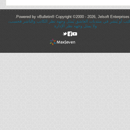
Powered by vBulletin® Copyright ©2000 - 2026, Jelsoft Enterprises 
ُكتب أو يُنشر في منتديات العاشق يُمثل وجهة نظر الكاتب والناشر فحسب،
ولا يمثل وجهه نظر الإدارة
rel="nofollow"