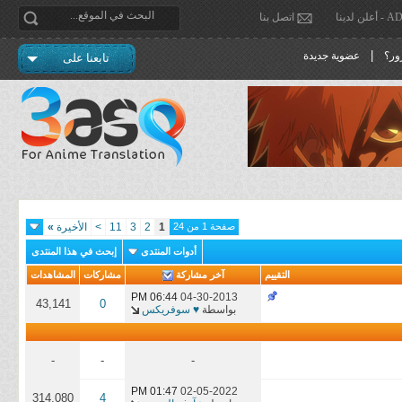
دينا
اتصل بنا
|
ور؟
عضوية جديدة
تابعنا على
صفحة 1 من 24
1
2
3
11
>
الأخيرة
»
أدوات المنتدى
إبحث في هذا المنتدى
التقييم
آخر مشاركة
مشاركات
المشاهدات
06:44 PM
04-30-2013
43,141
0
بواسطة
♥ سوفريكس
-
-
-
01:47 PM
02-05-2022
314,080
4