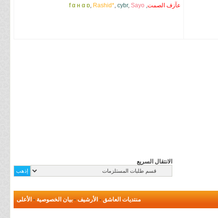
عآزف الصمت
,
Sayo
,
cybr
,
Rashid*
,
f α н α ɒ
الانتقال السريع
منتديات العاشق
-
الأرشيف
-
بيان الخصوصية
-
الأعلى