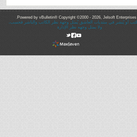
Powered by vBulletin® Copyright ©2000 - 2026, Jelsoft Enterprises 
ُكتب أو يُنشر في منتديات العاشق يُمثل وجهة نظر الكاتب والناشر فحسب،
ولا يمثل وجهه نظر الإدارة
rel="nofollow"