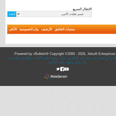
الانتقال السريع
منتديات العاشق
-
الأرشيف
-
بيان الخصوصية
-
الأعلى
Powered by vBulletin® Copyright ©2000 - 2026, Jelsoft Enterprises 
ُكتب أو يُنشر في منتديات العاشق يُمثل وجهة نظر الكاتب والناشر فحسب،
ولا يمثل وجهه نظر الإدارة
rel="nofollow"