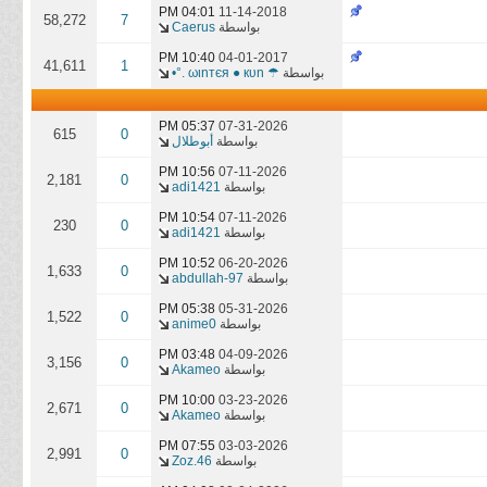
04:01 PM
11-14-2018
58,272
7
بواسطة
Caerus
10:40 PM
04-01-2017
41,611
1
بواسطة
☂ ωιnтєя ● кυn .°•
05:37 PM
07-31-2026
615
0
بواسطة
أبوطلال
10:56 PM
07-11-2026
2,181
0
بواسطة
adi1421
10:54 PM
07-11-2026
230
0
بواسطة
adi1421
10:52 PM
06-20-2026
1,633
0
بواسطة
abdullah-97
05:38 PM
05-31-2026
1,522
0
بواسطة
anime0
03:48 PM
04-09-2026
3,156
0
بواسطة
Akameo
10:00 PM
03-23-2026
2,671
0
بواسطة
Akameo
07:55 PM
03-03-2026
2,991
0
بواسطة
Zoz.46