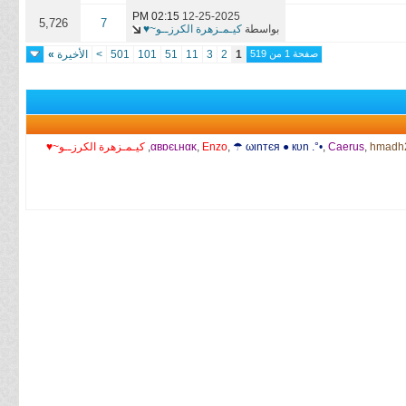
02:15 PM
12-25-2025
5,726
7
بواسطة
كيـمـزهرة الكرزــو~♥
صفحة 1 من 519
1
2
3
11
51
101
501
>
الأخيرة
»
hmadh
,
Caerus
,
☂ ωιnтєя ● кυn .°•
,
Enzo
,
αвɒєʟнαĸ
,
كيـمـزهرة الكرزــو~♥