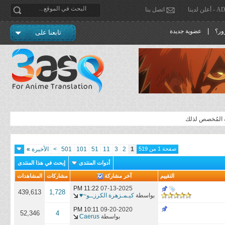
دينا
اتصل بنا
|
ور؟
عضوية جديدة
تابعنا على
ية المُخصص لذلك
صفحة 1 من 519
1
2
3
11
51
101
501
>
الأخيرة
»
أدوات المنتدى
إبحث في هذا المنتدى
التقييم
آخر مشاركة
مشاركات
المشاهدات
11:22 PM
07-13-2025
439,613
1,728
بواسطة
كيـمـزهرة الكرزــو~♥
10:11 PM
09-20-2020
52,346
4
بواسطة
Caerus