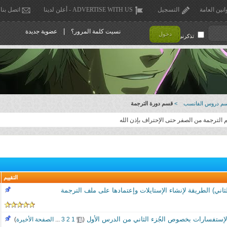
انين العامة
التسجيل
ADVERTISE WITH US - أعلن لدينا
اتصل بنا
|
نسيت كلمة المرور؟
عضوية جديدة
دخول
تذكرني !
م دروس الفانسب
>
قسم دورة الترجمة
التقييم
ثاني) الطريقة لإنشاء الإستايلات وإعتمادها على ملف الترجمة
لإستفسارات بخصوص الجُزء الثاني من الدرس الأول
‏
(
1
2
3
...
الصفحة الأخيرة
)