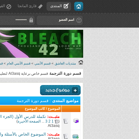
المنتدى
قارئ المانجا
القو
منتديات العاشق
>
قسم الأنمي
>
قسم الأنمي العام
>
قس
قسم دورة الترجمة
قسم خاص برعاية Al3asq لتعليم الترجمة من الصفر حتى الإحتراف بإذن الله
مواضيع المنتدى
: قسم دورة الترجمة
الموضوع
/
كاتب الموضوع
مثبــت:
تكملة للدرس الأول (الجزء ال
(
1
2
3
...
الصفحة الأخيرة
)
Al3asq
مثبــت:
الموضوع الخاص بالأسئلة وا
Al3asq