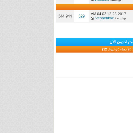
04:02 AM
12-28-2017
344,944
329
بواسطة
Stephenkax
متواجدون الآن
 12)