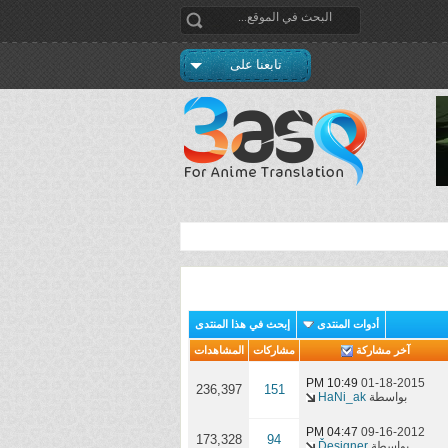
تابعنا على
أدوات المنتدى
إبحث في هذا المنتدى
آخر مشاركة
مشاركات
المشاهدات
10:49 PM
01-18-2015
236,397
151
بواسطة
HaNi_ak
04:47 PM
09-16-2012
173,328
94
بواسطة
Ďesigner