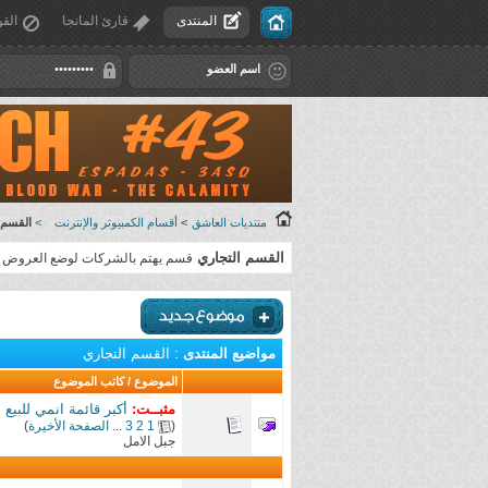
المنتدى
قارئ المانجا
القو
منتديات العاشق
>
أقسام الكمبيوتر والإنترنت
>
القسم 
القسم التجاري
قسم يهتم بالشركات لوضع العروض وك
مواضيع المنتدى
: القسم التجاري
الموضوع
/
كاتب الموضوع
مثبــت:
أكبر قائمة انمي للبيع مترجمة ومدبلجة
(
1
2
3
...
الصفحة الأخيرة
)
جبل الامل