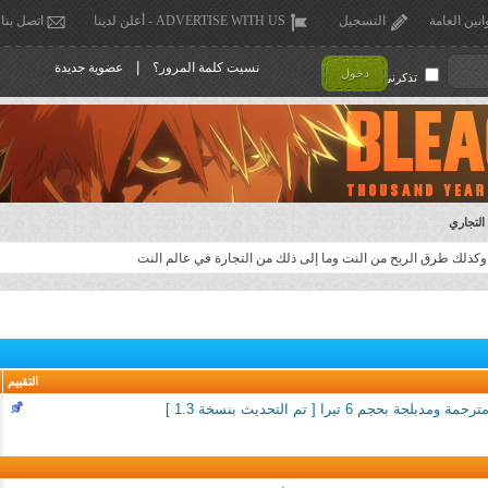
انين العامة
التسجيل
ADVERTISE WITH US - أعلن لدينا
اتصل بنا
|
نسيت كلمة المرور؟
عضوية جديدة
دخول
تذكرني !
التجاري
ذلك طرق الربح من النت وما إلى ذلك من التجارة في عالم النت
التقييم
 بحجم 6 تيرا [ تم التحديث بنسخة 1.3 ]