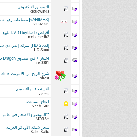
التسويق الإلكتروني
cloudwings
[vANIMES] مساحات رفع خاصة
VENAXIS
أقراص DVD Beyblade للبيع
mohamedh2
[HD Seed] شركة إتش دي سييد للإستضافه - أفضل العروض لمنتديات العاشق
HD Seed
اختبار + فتح صندوق GT72 2QE DominatorProG Dragon بمعالج i7-5950HQ
max0001
شرح الربح من الانترنت proBux بالصور
shzar
للاستضافة والتصميم
سبيس
احتاج مساعده
Ɲєяǿ_503
**الموضوع الاضخم فى عالم ال
MORSY
متجر شبكة الأوتاكو العربية
Kaito-Kaito