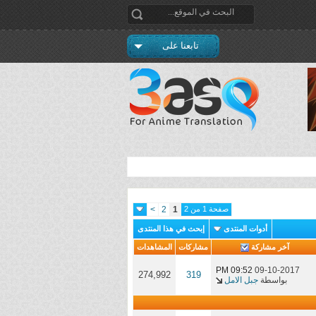
تابعنا على
صفحة 1 من 2
1
2
>
أدوات المنتدى
إبحث في هذا المنتدى
آخر مشاركة
مشاركات
المشاهدات
09:52 PM
09-10-2017
274,992
319
بواسطة
جبل الامل