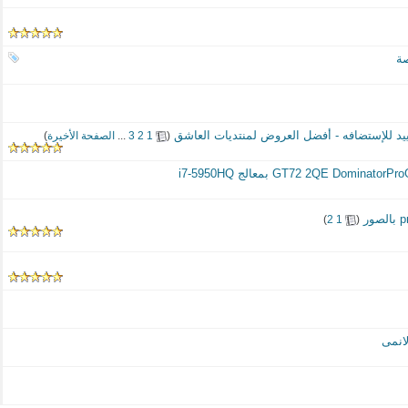
‏
(
1
2
3
...
الصفحة الأخيرة
)
‏
)
2
1
(
انمى