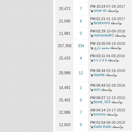
10:24 PM
07-28-2017
20,472
7
بواسطة
omar sh
01:21 PM
01-18-2017
21,040
6
بواسطة
farstorrent
02:29 PM
10-08-2016
11,981
0
بواسطة
mohamedh2
10:20 PM
09-19-2016
257,358
334
بواسطة
محمد داري
03:11 PM
04-09-2016
15,415
4
بواسطة
ĸ υ z α и
08:34 PM
03-16-2016
29,988
12
بواسطة
daante
06:44 PM
02-28-2016
14,491
1
بواسطة
eror
08:27 PM
12-15-2015
15,401
0
بواسطة
Ɲєяǿ_503
04:14 AM
10-17-2015
22,886
7
بواسطة
kororoy
01:54 PM
09-30-2015
12,603
0
بواسطة
Kaito-Kaito