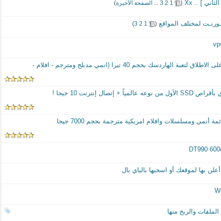
اني ] .. Xx
‏
(
1
2
3
...
الصفحة الأخيرة
)
تــورنـت لمختلف المواقع
‏
)
3
2
1
(
أكبر مكتبة عربية لأعلى جودة على الاطلاق لتعبة الهاردسك بحجم 40 تيرا (انمي مدبلج ومترجم - افلام -
مة أنمي ومسلسلات وافلام امريكية مترجمة بحجم 7000 جيجا