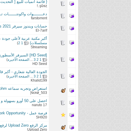
{ قائمة انميات للبيع [ التحديث الث
şŭɘȥ..!
دعــــــــوات واكونتـــــــات 
farstorrent
حسابات ويندوز سيرفر vps 2021
El-7arif
مسلسلات)
‏
)
2
1
(
Streaming
[HD Seed] السيرفر الأسطوري بأقراص SSD الأول من نوعه عالمياً + إتصال إنترنت 10 جيجا !
(
1
2
3
...
الصفحة الأخيرة
)
HD Seed
الجودة العالية شعاري - أكبر قائ
(
1
2
3
...
الصفحة الأخيرة
)
Khalid199
استعراض وتجربه سماعه DT990 600ohm
Ɲєяǿ_503
احصل على 50 أورو بسهولة و أعلن بها لموقعك أو اسحبها بالباي بال
naruto 17
فرصة عمل - Work Opportunity
SH920
مركز الرفع Upload Zero لرفع الملفات والربح منها
Upload Zero