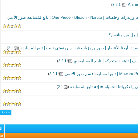
‏
)
3
2
1
(
 إذا أردنا الأنتصار | صور ورمزيات فيت زيرو/ستي نايت | تابع للمسابقة
‏
)
2
1
(
ـف | ثابتة + متحركة | تابـع للمسابقة ╔
‏
)
3
2
1
(
‏
)
3
2
1
(
‏
)
2
1
(
صفحة 1 من 109
ال
20 (الأعضاء 0 والزوار