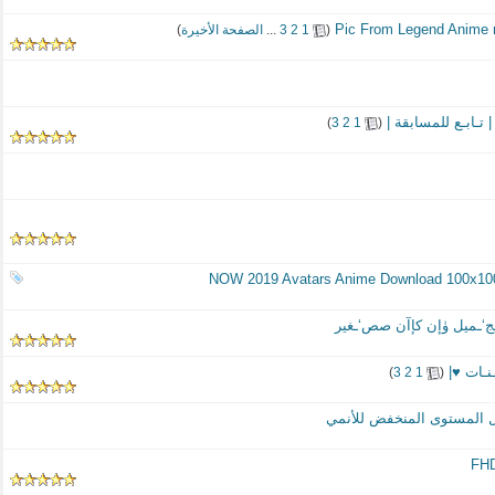
Pic From Legend Anime 
‏
(
1
2
3
...
الصفحة الأخيرة
)
‏
)
3
2
1
(
NOW 2019 Avatars Anime Download 100x100 
‏
)
3
2
1
(