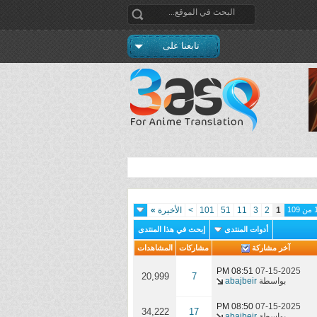
تابعنا على
1
2
3
11
51
101
>
الأخيرة
»
أدوات المنتدى
إبحث في هذا المنتدى
آخر مشاركة
مشاركات
المشاهدات
08:51 PM
07-15-2025
20,999
7
بواسطة
abajbeir
08:50 PM
07-15-2025
34,222
17
بواسطة
abajbeir