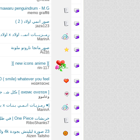
mawaru penguindrum - M.G
memo graffiti
صور انمي اولاد ( 2 )
jaza123
رمــزيـــات انمـﮯ اولاد x اولاد | تـابـع للمسابقة |
MarinA
صور مانجا ناروتو ملونة
ĂίŽξή
][ new icons anime ][
rin-117
( smile) whatever you feel
нєαяταcнє
[ αиɪмє αvαταя ] ڪل شے جج‘ـميل ۈإن كإآن صص‘ـغير
وعامووَ
|♥ رمـزيـات انـمـي بـنـات x بـنـات ♥|
MarinA
خربشات One Piece | في ظل المستوى المنخفض للأنمي
RiboShanks7
23 صورة لبليتش بجودة 4k وFHD
Aizen Taitsho