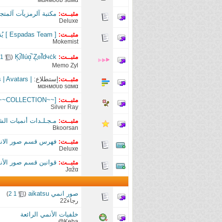
мαнмσυɒ sαмα
مثبــت:
مكتبة آلرمزيآت آلمتجدده | 
Deluxe
مثبــت:
[ Espadas Team ] يُقدّم مكتبة صور ورمزيات لأبرز الأنميات القصيرة| تابع للمسابقة
Mokemist
مثبــت:
Ḳ̣̣̣̥ı̃̾llúɑ̝̚ Ẓ̣̣̣̥๏l̃̾dчċk
‏
1
(
Memo Zyl
مثبــت:
إستطلاع:
| Haikyuu!! | Wallpapers | Gifs | Avatars
мαнмσυɒ sαмα
مثبــت:
[~~COLLECTION~~] || Avatars Boys&Girls || Profiles || Wallpapers ||
Silver Ray
مثبــت:
مـجـلـدات أنميات الشـتـا
Bkoorsan
مثبــت:
فهرس قسم صور الانمي |  Index
Deluxe
مثبــت:
قوانين قسم صور الأنمي (تم
Јαẑα
صور انمي aikatsu
‏
)
2
1
(
رجاء22
خلفيات الأنمي الرائعة
Keba@