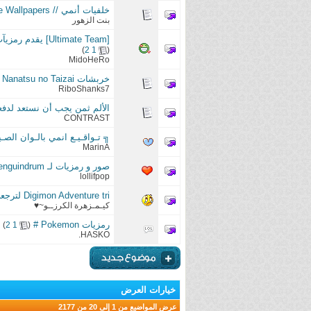
خلفيات أنمي // Anime Wallpapers
بنت الزهور
[Ultimate Team] يقدم رمزيآت ورندرآت وخلفيات | One Piece - Bleach - Naruto | تآبع لمُسابقة صور الأنمي
)
2
1
(
MidoHeRo
خربشات Nanatsu no Taizai | هل من منافس؟
RiboShanks7
الألم ثمن يجب أن نستعد لدفعه
CONTRAST
╗ تـواقـيـع انمي بالـوان الصـي
MarinA
صور و رمزيات لـ Mawaru Penguindrum | تابع لمسابقة قسم صور الأنمي
lollifpop
Digimon Adventure tri لترجعي يا ذكرياتنا الجميلة ➽ |•● تابع للمسابقة
كيـمـزهرة الكرزــو~♥
رمزيات Pokemon #
‏
)
2
1
(
HASKO.
خيارات العرض
عرض المواضيع من 1 إلى 20 من 2177