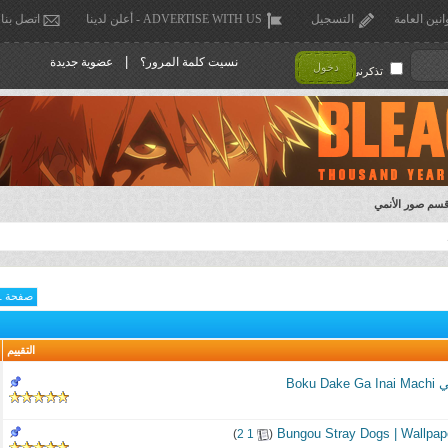
انين العامة
التسجيل
ADVERTISE WITH US - أعلن لدينا
اتصل بنا
|
نسيت كلمة المرور؟
عضوية جديدة
دخول
تذكرني !
سم صور الأنمي
صفحة 1 من 109
التقييم
Boku
‏
)
2
1
(