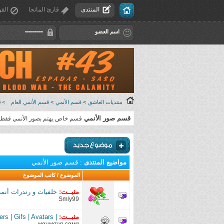
المنتدى
قارئ المانجا
القو
منتديات العاشق
>
قسم الأنمي
>
قسم الأنمي العام
>
ق
قسم صور الأنمي
قسم خاص يهتم بصور الأنمي فقط
مواضيع المنتدى
: قسم صور الأنمي
الموضوع
/
كاتب الموضوع
مثبــت:
خلفيات و رندرات أنمي  Dake Ga Inai Machi
Smly99
مثبــت:
| Bungou Stray Dogs | Wallpapers | Gifs | Avatars