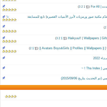
For All
‏
)
3
2
1
(
)
2
‏
)
3
2
1
(
‏
)
2
1
(
ء 2022
Tha ! ~
 التحديث بتاريخ 2015/09/06)