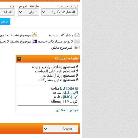
ترتيب حسب
طريقة العرض:
منذ
مشاركات جديدة
موضوع نشيط يحتوي 
لا توجد مشاركات جديدة
موضوع نشيط لا يحتو
الموضوع مغلق
تعليمات المشاركة
لا تستطيع
إضافة مواضيع جديدة
لا تستطيع
الرد على المواضيع
لا تستطيع
إرفاق ملفات
لا تستطيع
تعديل مشاركاتك
is
BB code
متاحة
الابتسامات
متاحة
كود [IMG]
متاحة
كود HTML
معطلة
قوانين المنتدى