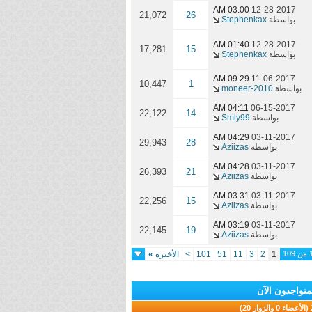
03:00 AM
12-28-2017
21,072
26
بواسطة
Stephenkax
01:40 AM
12-28-2017
17,281
15
بواسطة
Stephenkax
09:29 AM
11-06-2017
10,447
1
بواسطة
moneer-2010
04:11 AM
06-15-2017
22,122
14
بواسطة
Smly99
04:29 AM
03-11-2017
29,943
28
بواسطة
Aziizas
04:28 AM
03-11-2017
26,393
21
بواسطة
Aziizas
03:31 AM
03-11-2017
22,256
15
بواسطة
Aziizas
03:19 AM
03-11-2017
22,145
19
بواسطة
Aziizas
1
2
3
11
51
101
>
الأخيرة
»
متواجدون الآن
 20)