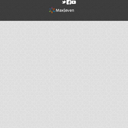
rel="nofollow"