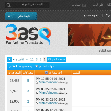
دينا
اتصل بنا
|
ور؟
عضوية جديدة
تابعنا على
ع المُلباة
صفحة 1 من 29
1
2
3
11
>
الأخيرة
»
أدوات المنتدى
إبحث في هذا المنتدى
التقييم
آخر مشاركة
مشاركات
المشاهدات
12:55 PM
04-01-2021
28,483
5
بواسطة
MhmdVincent
05:35 PM
02-07-2021
9,978
3
بواسطة
MhmdVincent
01:33 PM
02-05-2021
12,903
2
بواسطة
MhmdVincent
02:45 AM
12-24-2020