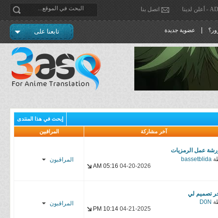
دينا
اتصل بنا
|
ور؟
عضوية جديدة
تابعنا على
إبحث في هذا المنتدى
آخر مشاركة
المراقبين
رشة عمل الرمزيات
ة
bassetblida
المراقبون
05:16 AM
04-20-2026
f α н α ɒ
ر تصميم لي
Rashid*
ة
D0N
المراقبون
10:14 PM
04-21-2025
cybr