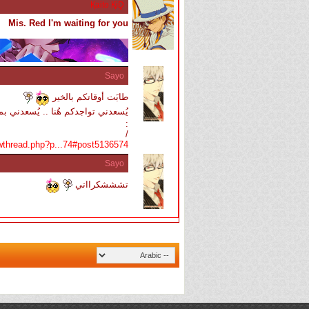
Қaito ҚiḒ
Mis. Red I'm waiting for you
Sayo
طابَت أوقاتكم بالخير
يُسعدني تواجدكم هُنا .. يُسعدني 
:
/
wthread.php?p...74#post5136574
Sayo
تشششكرااتي