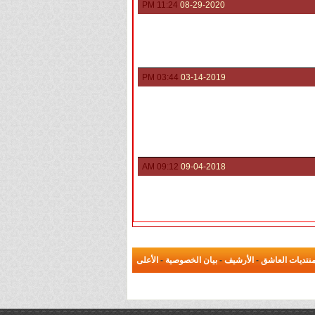
11:24 PM
08-29-2020
03:44 PM
03-14-2019
09:12 AM
09-04-2018
نتديات العاشق
-
الأرشيف
-
بيان الخصوصية
-
الأعلى