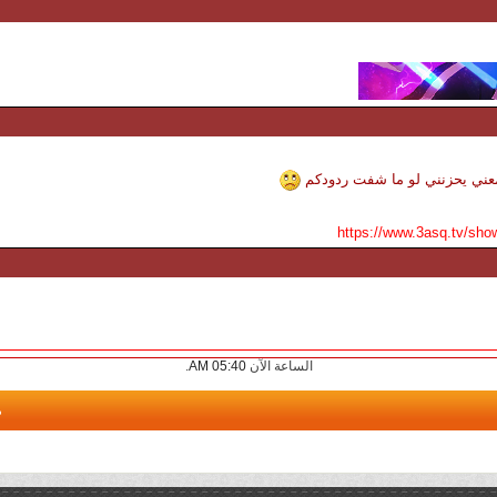
بمعني يحزنني لو ما شفت ردودكم
https://www.3asq.tv/sho
الساعة الآن
05:40 AM
.
م