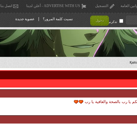
انين العامة
التسجيل
ADVERTISE WITH US - أعلن لدينا
اتصل بنا
|
نسيت كلمة المرور؟
عضوية جديدة
دخول
تذكرني !
يكم يا رب بالصحة والعافية يا رب