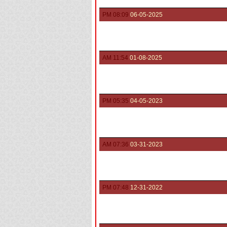
08:09 PM
06-05-2025
11:54 AM
01-08-2025
05:35 PM
04-05-2023
07:36 AM
03-31-2023
07:48 PM
12-31-2022