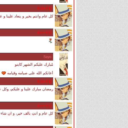
Қaito ҚiḒ
كل عام وانتم بخير و ينعاد علينا و
Қaito ҚiḒ
Sayo
مُبارك عليكم الشهر كايتو
أعانكم الله على صيامه وقيامه
Қaito ҚiḒ
رمضان مبارك علينا و عليكم، وكل ع
Қaito ҚiḒ
كل عام و انتِ بالف خير، و ان شاء