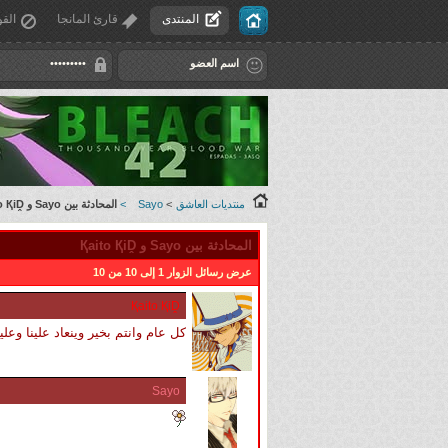
المنتدى
قارئ المانجا
القو
منتديات العاشق
>
Sayo
>
المحادثة بين Sayo و Қaito ҚiḒ
المحادثة بين Sayo و Қaito ҚiḒ
عرض رسائل الزوار 1 إلى
10
من
10
Қaito ҚiḒ
كل عام وانتم بخير وينعاد علينا وعل
Sayo